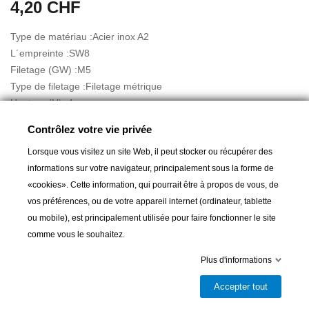
4,20 CHF
Type de matériau :Acier inox A2
L´empreinte :SW8
Filetage (GW) :M5
Type de filetage :Filetage métrique
Hauteur (H) :4
MTProduktMaterial :Acier inox A2 - AISI 304
Contrôlez votre vie privée
Lorsque vous visitez un site Web, il peut stocker ou récupérer des
informations sur votre navigateur, principalement sous la forme de
«cookies». Cette information, qui pourrait être à propos de vous, de
vos préférences, ou de votre appareil internet (ordinateur, tablette
ou mobile), est principalement utilisée pour faire fonctionner le site
Ajouter au panier
comme vous le souhaitez.
Plus d'informations

Livrable et disponible en magasin
Accepter tout
Partager