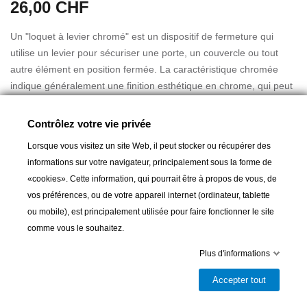
26,00 CHF
Un "loquet à levier chromé" est un dispositif de fermeture qui
utilise un levier pour sécuriser une porte, un couvercle ou tout
autre élément en position fermée. La caractéristique chromée
indique généralement une finition esthétique en chrome, qui peut
être utilisée pour une apparence plus attrayante et résistance à la
corrosion.
Contrôlez votre vie privée
FIN DE SERIE : 1 seule pièce disponible, pas de
Lire la suite
Lorsque vous visitez un site Web, il peut stocker ou récupérer des
réaprovisionnement possible
informations sur votre navigateur, principalement sous la forme de
«cookies». Cette information, qui pourrait être à propos de vous, de
vos préférences, ou de votre appareil internet (ordinateur, tablette
ou mobile), est principalement utilisée pour faire fonctionner le site
Ajouter au panier
comme vous le souhaitez.

Dernier article en stock
Plus d'informations
Partager
Accepter tout