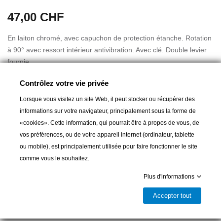
47,00 CHF
En laiton chromé, avec capuchon de protection étanche. Rotation
à 90° avec ressort intérieur antivibration. Avec clé. Double levier
fournie.
Col Ø 20 mm
Contrôlez votre vie privée
Cou long. utile de fixation 10 mm
Tirage levier 13/35 mm
Lorsque vous visitez un site Web, il peut stocker ou récupérer des
informations sur votre navigateur, principalement sous la forme de
«cookies». Cette information, qui pourrait être à propos de vous, de
vos préférences, ou de votre appareil internet (ordinateur, tablette
Ajouter au panier
ou mobile), est principalement utilisée pour faire fonctionner le site
comme vous le souhaitez.

Livrable et disponible en magasin
Plus d'informations
Partager
Accepter tout