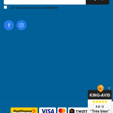
Je veux recevoir la newsletter
KING-AVIS
4.9 / 5
“Très bien”