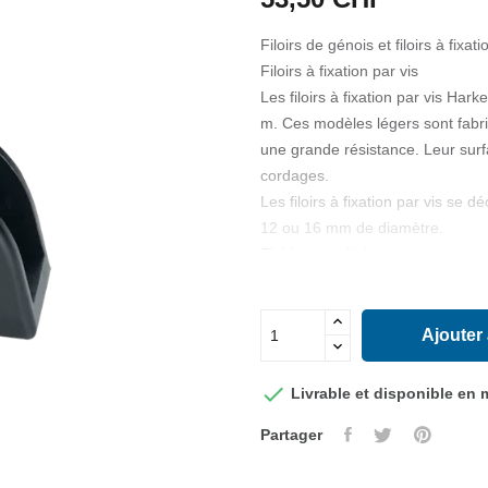
Filoirs de génois et filoirs à fixati
Filoirs à fixation par vis
Les filoirs à fixation par vis Har
m. Ces modèles légers sont fabr
une grande résistance. Leur surfac
cordages.
Les filoirs à fixation par vis se d
12 ou 16 mm de diamètre.
Finition anodisé transparent su
SPECIFICATIONS
Longueur 48 mm
Ajouter
Largeur 18 mm
Hauteur 28.2 mm

Livrable et disponible en
Ø cordage maxi 10 mm
Partager
Ø de l'orifice central 12 mm
Poids 28 g