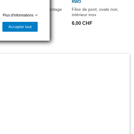
PLASTIMO
RWO
Filoir d'écoute noir, Ø cordage
Filoir de pont, ovale noir,
12mm max
intérieur inox
Plus d'informations
7,50 CHF
6,00 CHF
Accepter tout