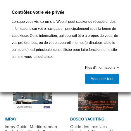
Partager
Contrôlez votre vie privée
Lorsque vous visitez un site Web, il peut stocker ou récupérer des
informations sur votre navigateur, principalement sous la forme de
16 autres produits dans la même
catégorie :
«cookies». Cette information, qui pourrait être à propos de vous, de
vos préférences, ou de votre appareil internet (ordinateur, tablette
ou mobile), est principalement utilisée pour faire fonctionner le site
comme vous le souhaitez.
Plus d'informations
Accepter tout
IMRAY
BOSCO YACHTING
Imray Guide, Mediterranean
Guide des trois lacs