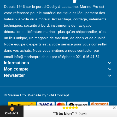
Depuis 1946 sur le port d'Ouchy à Lausanne, Marine Pro est
votre référence pour le matériel nautique et l’équipement des
bateaux à voile ou à moteur. Accastillage, cordage, vêtements
techniques, sécurité à bord, instruments de navigation,
décoration et littérature marine...plus qu’un shipchandler, c’est
un lieu unique, un magasin de tradition, de choix et de qualité.
Notre équipe d’experts est à votre service pour vous conseiller
dans vos achats. Nous vous invitons à nous contacter par
email
info@marinepro.ch
ou par téléphone
021 616 41 81
.
keyboard_arrow_down
Informations
keyboard_arrow_down
Mon compte
keyboard_arrow_down
Newsletter
© Marine Pro. Website by
SBA Concept
“Très bien”
712 avis
KING-AVIS