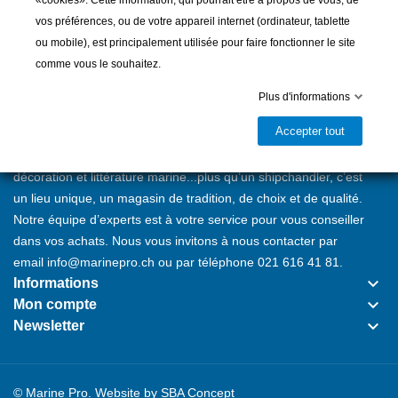
«cookies». Cette information, qui pourrait être à propos de vous, de
vos préférences, ou de votre appareil internet (ordinateur, tablette
ou mobile), est principalement utilisée pour faire fonctionner le site
comme vous le souhaitez.
Depuis 1946 sur le port d'Ouchy à Lausanne, Marine Pro est
Plus d'informations
votre référence pour le matériel nautique et l’équipement des
Accepter tout
bateaux à voile ou à moteur. Accastillage, cordage, vêtements
techniques, sécurité à bord, instruments de navigation,
décoration et littérature marine...plus qu’un shipchandler, c’est
un lieu unique, un magasin de tradition, de choix et de qualité.
Notre équipe d’experts est à votre service pour vous conseiller
dans vos achats. Nous vous invitons à nous contacter par
email
info@marinepro.ch
ou par téléphone
021 616 41 81
.
keyboard_arrow_down
Informations
keyboard_arrow_down
Mon compte
keyboard_arrow_down
Newsletter
© Marine Pro. Website by
SBA Concept