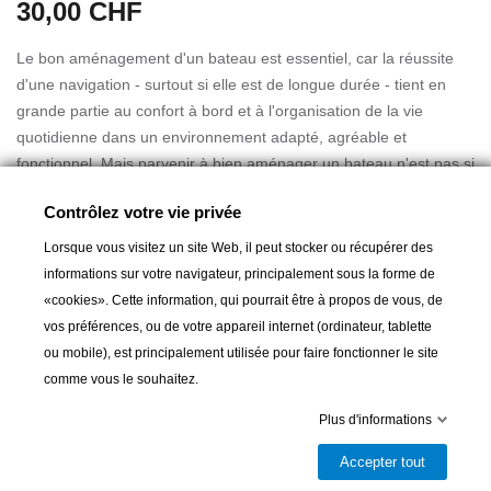
30,00 CHF
Le bon aménagement d'un bateau est essentiel, car la réussite
d'une navigation - surtout si elle est de longue durée - tient en
grande partie au confort à bord et à l'organisation de la vie
quotidienne dans un environnement adapté, agréable et
fonctionnel. Mais parvenir à bien aménager un bateau n'est pas si
simple. Choix des matériaux, construction d'un mobilier sur
Contrôlez votre vie privée
mesure, astuces pour résister à tous les aléas de la vie en mer...
Lire la suite
Cet ouvrage vous accompagnera dans l'aménagement de votre
Lorsque vous visitez un site Web, il peut stocker ou récupérer des
bateau en s'appuyant sur de nombreuses photographies et sur
informations sur votre navigateur, principalement sous la forme de
des ateliers pédagogiques bien pensés.
«cookies». Cette information, qui pourrait être à propos de vous, de
vos préférences, ou de votre appareil internet (ordinateur, tablette
Fiche technique
Ajouter au panier
ou mobile), est principalement utilisée pour faire fonctionner le site
Pagination : 144 pages
comme vous le souhaitez.
Format : 16 x 24 cm

Dernier article en stock
Plus d'informations
Langue : français
Partager
Editeur : VAGNON
Accepter tout
Parution : 2014