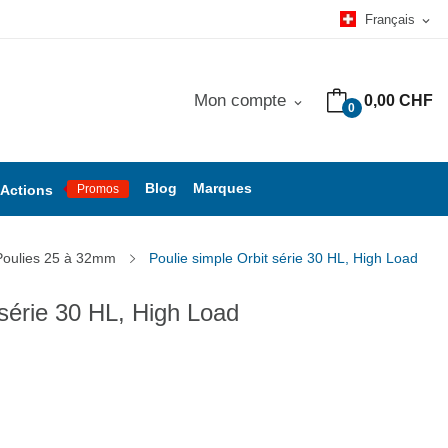
Français
expand_more
Mon compte
0,00 CHF
expand_more
0
Blog
Marques
Actions
Promos
Poulies 25 à 32mm
Poulie simple Orbit série 30 HL, High Load
 série 30 HL, High Load