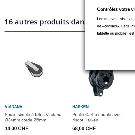
Contrôlez votre vi
16 autres produits dans la même caté
Lorsque vous visitez un
de «cookies». Cette inf
tablette ou mobile), es
VIADANA
HARKEN
Poulie simple à billes Viadana
Poulie Carbo double avec
Ø34mm corde Ø8mm
ringot Harken
14,00 CHF
68,00 CHF