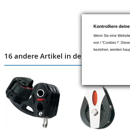
Kontrolliere dein
Wenn Sie eine Website
von \ "Cookies \". Dies
beziehen, werden haupt
16 andere Artikel in der gleichen Kat