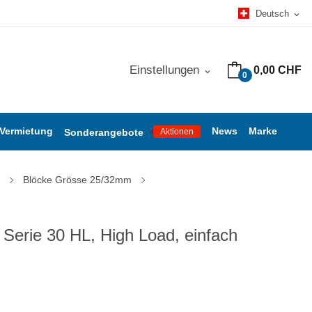
Deutsch
expand_more
Einstellungen
0,00 CHF
expand_more
0
 Vermietung
News
Marke
Sonderangebote
Aktionen
Blöcke Grösse 25/32mm
Serie 30 HL, High Load, einfach