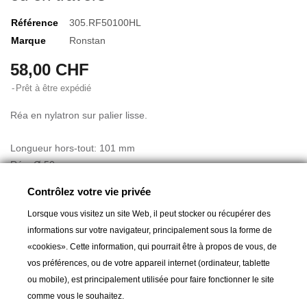
Référence
305.RF50100HL
Marque
Ronstan
58,00 CHF
Prêt à être expédié
Réa en nylatron sur palier lisse.
Longueur hors-tout: 101 mm
Réa: Ø 50 mm
Pour câbles jusqu'à: Ø 5 mm
Contrôlez votre vie privée
Pour cordages jusqu'à: Ø 12 mm
Poids: 117 g
Lorsque vous visitez un site Web, il peut stocker ou récupérer des
Charge de travail / rupture: 800 / 1500 kg
informations sur votre navigateur, principalement sous la forme de
«cookies». Cette information, qui pourrait être à propos de vous, de
vos préférences, ou de votre appareil internet (ordinateur, tablette
ou mobile), est principalement utilisée pour faire fonctionner le site
comme vous le souhaitez.