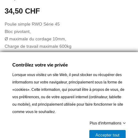
34,50 CHF
Poulie simple RWO Série 45
Bloc pivotant,
Ø maximale du cordage 10mm,
Charge de travail maximale 600kg
Charge de rupture 1200kg
Dimensions : H 75mm, Largeur 45mm
Contrôlez votre vie privée
Ø réa : 45 mm
Lorsque vous visitez un site Web, il peut stocker ou récupérer des
poids : 91 g
informations sur votre navigateur, principalement sous la forme de
«cookies». Cette information, qui pourrait être à propos de vous, de
vos préférences, ou de votre appareil internet (ordinateur, tablette
Ajouter au panier
ou mobile), est principalement utilisée pour faire fonctionner le site
comme vous le souhaitez.

Livrable et disponible en magasin
Plus d'informations
Partager
Accepter tout