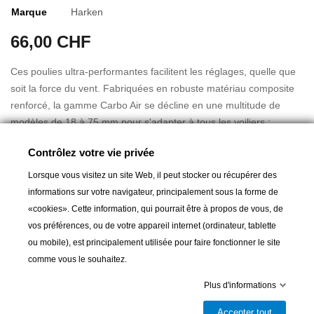
Marque
Harken
66,00 CHF
Ces poulies ultra-performantes facilitent les réglages, quelle que
soit la force du vent. Fabriquées en robuste matériau composite
renforcé, la gamme Carbo Air se décline en une multitude de
modèles de 18 à 75 mm pour s'adapter à tous les voiliers :
simples, doubles, triples, quadruples, quintuples, à cliquets,
Contrôlez votre vie privée
violons, à fixation par transfilage. Ces poulies sont idéales pour
les écoutes de grand-voile, foc et spi des dériveurs et voiliers de
Lorsque vous visitez un site Web, il peut stocker ou récupérer des
Lire la suite
régate, ainsi que les écoutes de réglage des bateaux de toute
informations sur votre navigateur, principalement sous la forme de
taille.
«cookies». Cette information, qui pourrait être à propos de vous, de
Diamètre réa 57mm
vos préférences, ou de votre appareil internet (ordinateur, tablette
Longueur 110mm
ou mobile), est principalement utilisée pour faire fonctionner le site
Poids 87gr
Ajouter au panier
comme vous le souhaitez.
Diamètre manille 5mm
Plus d'informations
Diamètre max cordage 10mm

Livrable et disponible en magasin
Charge de travail max 359kg
Accepter tout