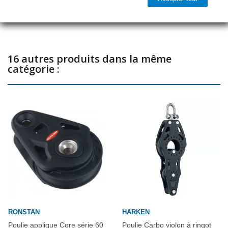
Partager
Charge de rupture 1079kg
16 autres produits dans la même
catégorie :
RONSTAN
HARKEN
Poulie applique Core série 60
Poulie Carbo violon à ringot