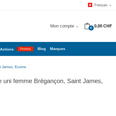
Français
expand_more
Mon compte
0,00 CHF
expand_more
0
Blog
Marques
Actions
Promos
nt James, Ecume
ine uni femme Brégançon, Saint James,