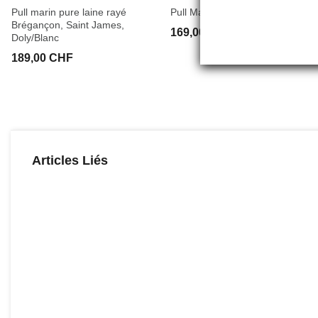
Pull marin pure laine rayé
Pull Marin Uni Marée U navy
Brégançon, Saint James,
169,00 CHF
Doly/Blanc
189,00 CHF
Articles Liés