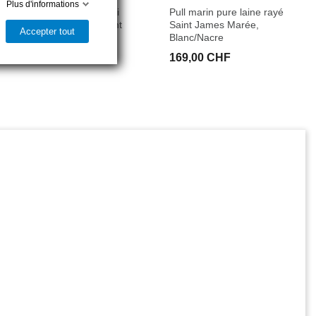
Plus d'informations
Pull marin pure laine uni
Pull marin pure laine rayé
femme Brégançon, Saint
Saint James Marée,
Accepter tout
James, Ecume
Blanc/Nacre
189,00 CHF
169,00 CHF