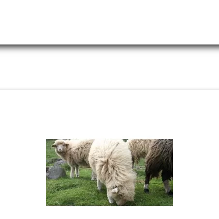
Pull Marin Uni Marée U navy
Pull Marin Uni Marée U navy
169,00 CHF
169,00 CHF