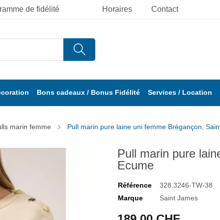
ramme de fidélité
Horaires
Contact
écoration
Bons cadeaux / Bonus Fidélité
Services / Location
lls marin femme
Pull marin pure laine uni femme Brégançon, Sai
Pull marin pure la
Ecume
Référence
328.3246-TW-38
Marque
Saint James
189,00 CHF