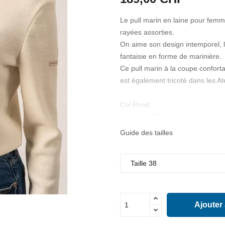
Le pull marin en laine pour fe
rayées assorties.
On aime son design intemporel, l
fantaisie en forme de marinière.
Ce pull marin à la coupe confort
est également tricoté dans les A
Col Rond.
Longueur 65 cm
Logo Saint James appliqué sur l
Guide des tailles
100% Pure Laine, Maille Fine.
Ajouter