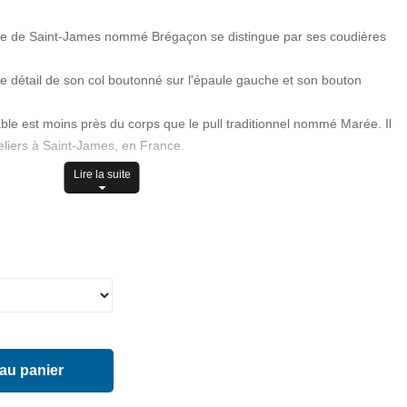
mme de Saint-James nommé Brégaçon se distingue par ses coudières
e détail de son col boutonné sur l'épaule gauche et son bouton
able est moins près du corps que le pull traditionnel nommé Marée. Il
teliers à Saint-James, en France.
Lire la suite
e bras gauche
 au panier