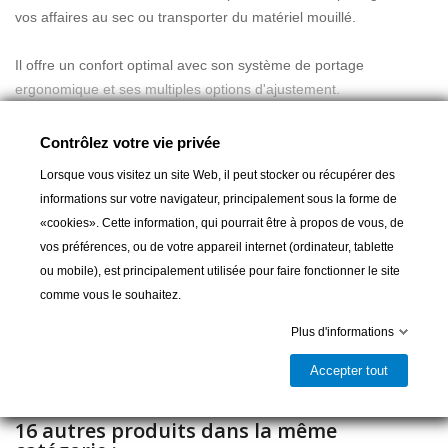
vos affaires au sec ou transporter du matériel mouillé.
Il offre un confort optimal avec son système de portage
ergonomique et ses multiples options d'ajustement.
- 100 % étanche avec coutures soudées et fermeture enroulable
Lire la suite
ajustable.
Contrôlez votre vie privée
- Confort et sécurité : bretelles rembourrées, sangle pectorale
Lorsque vous visitez un site Web, il peut stocker ou récupérer des
avec sifflet et ceinture réglable
informations sur votre navigateur, principalement sous la forme de
- Praticité : poche frontale zippée étanche pour un accès rapide
«cookies». Cette information, qui pourrait être à propos de vous, de
- Compression optimisée grâce aux sangles et à la valve de
Ajouter au panier
vos préférences, ou de votre appareil internet (ordinateur, tablette
décompression
ou mobile), est principalement utilisée pour faire fonctionner le site
- Inclus : sac de rangement en tissu Typhoon

Livrable et disponible en magasin
comme vous le souhaitez.
Partager
Plus d'informations
Accepter tout
16 autres produits dans la même