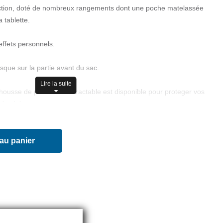
ction, doté de nombreux rangements dont une poche matelassée
a tablette.
ffets personnels.
que sur la partie avant du sac.
Lire la suite
housse de protection rétractable est disponible pour proteger vos
la pluie.
 au panier