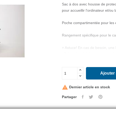
Sac à dos avec housse de prote
pour accueillir l'ordinateur et/ou l
Poche compartimentée pour les e
Rangement spécifique pour le cas
+ Astuce! En cas de besoin, une 
affaires des éclaboussures ou de 
- Contenance 25L
- Dos et bretelles rembourées
Ajouter
- 4 poches
- 1 housses étanches

Dernier article en stock
Partager