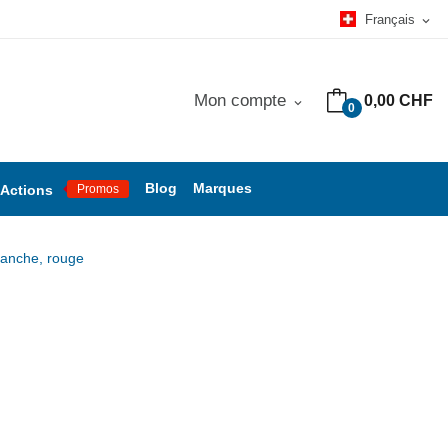
Français
expand_more
Mon compte
0,00 CHF
expand_more
0
Blog
Marques
Actions
Promos
tanche, rouge