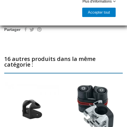
Plus d'informations
Ajouter au panier
Distance entre les trous: 38 mm
Ø trous: 5 mm
Accepter tout

Livrable et disponible en magasin
Partager
16 autres produits dans la même
catégorie :