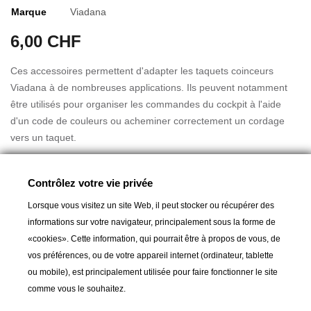
Marque
Viadana
6,00 CHF
Ces accessoires permettent d'adapter les taquets coinceurs
Viadana à de nombreuses applications. Ils peuvent notamment
être utilisés pour organiser les commandes du cockpit à l'aide
d'un code de couleurs ou acheminer correctement un cordage
vers un taquet.
Il est idéal pour les systèmes de réglage sur roof et l'utilisation de
Lire la suite
Contrôlez votre vie privée
taquets coinceurs sur pont depuis le plat-bord : un accessoire
indispensable pour un réglage fin du point d'écoute et du
Lorsque vous visitez un site Web, il peut stocker ou récupérer des
cunningham sur les Laser.
informations sur votre navigateur, principalement sous la forme de
«cookies». Cette information, qui pourrait être à propos de vous, de
Hauteur au-dessus du taquet : 11 mm
vos préférences, ou de votre appareil internet (ordinateur, tablette
A partir de :
5,00 CHF
Longueur : 58 mm
ou mobile), est principalement utilisée pour faire fonctionner le site
Largeur 28 mm
comme vous le souhaitez.
Poids : 5 g