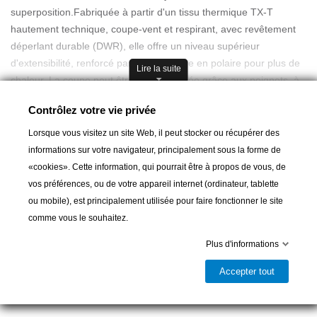
superposition.Fabriquée à partir d'un tissu thermique TX-T
hautement technique, coupe-vent et respirant, avec revêtement
déperlant durable (DWR), elle offre un niveau supérieur
d'extensibilité, renforcé par une doublure en polaire pour plus de
Lire la suite
chaleur. La coupe peut être personnalisée grâce aux poignets, à
l'ourlet et à la capuche entièrement réglables. Il est doté de
Contrôlez votre vie privée
poches doublées en polaire et d'une poche poitrine accessible.
Lorsque vous visitez un site Web, il peut stocker ou récupérer des
" Matière thermo-extensible avec revêtement DWR TX-T
informations sur votre navigateur, principalement sous la forme de
" Membrane coupe-vent et respirante
«cookies». Cette information, qui pourrait être à propos de vous, de
" Coupe protectrice et entièrement réglable
vos préférences, ou de votre appareil internet (ordinateur, tablette
Ajouter au panier
" Poches doublées en polaire
ou mobile), est principalement utilisée pour faire fonctionner le site
" Système d'ajustement à oeillets autobloquants
comme vous le souhaitez.

Dernier article en stock
Plus d'informations
Partager
Accepter tout