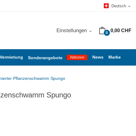
Deutsch
expand_more
Einstellungen
0,00 CHF
expand_more
0
 Vermietung
News
Marke
Sonderangebote
Aktionen
mierter Pflanzenschwamm Spungo
lanzenschwamm Spungo