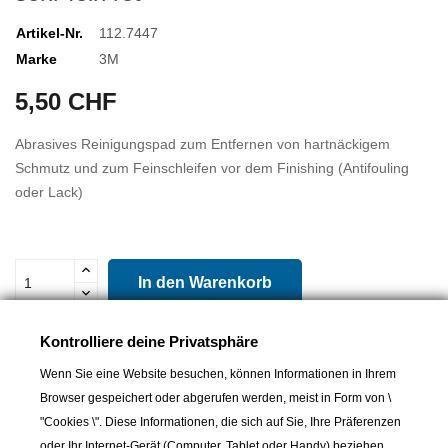
Artikel-Nr.
112.7447
Marke
3M
5,50 CHF
Abrasives Reinigungspad zum Entfernen von hartnäckigem
Schmutz und zum Feinschleifen vor dem Finishing (Antifouling
oder Lack)
In den Warenkorb

Lieferbar und im Laden erhältlich
Kontrolliere deine Privatsphäre
Teilen
Wenn Sie eine Website besuchen, können Informationen in Ihrem
Browser gespeichert oder abgerufen werden, meist in Form von \
"Cookies \". Diese Informationen, die sich auf Sie, Ihre Präferenzen
oder Ihr Internet-Gerät (Computer, Tablet oder Handy) beziehen,