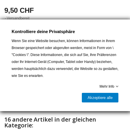
9,50 CHF
Versandbereit
Zubehör für C-Cleat, T-Cleat und A-Cleat Schotklemmen
Kontrolliere deine Privatsphäre
Für mittlere Modelle (Tau Ø 3 - 12 mm)
Wenn Sie eine Website besuchen, können Informationen in Ihrem
Browser gespeichert oder abgerufen werden, meist in Form von \
"Cookies \". Diese Informationen, die sich auf Sie, Ihre Präferenzen
oder Ihr Internet-Gerät (Computer, Tablet oder Handy) beziehen,
In den Warenkorb
werden hauptsächlich dazu verwendet, die Website so zu gestalten,
wie Sie es erwarten.

Versandbereit
Mehr Info
Teilen
Akzeptiere alle
16 andere Artikel in der gleichen
Kategorie: