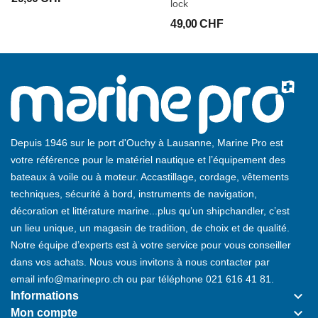
lock
indéniable puisque la sangle est "raccourcie" pour les
49,00 CHF
déplacements.
Plus silencieuse et entravant moins les mouvements, la longe
extensible est le modèle choisi par les navigateurs qui portent
régulièrement leur harnais.
Depuis 1946 sur le port d'Ouchy à Lausanne, Marine Pro est
votre référence pour le matériel nautique et l’équipement des
bateaux à voile ou à moteur. Accastillage, cordage, vêtements
techniques, sécurité à bord, instruments de navigation,
décoration et littérature marine...plus qu’un shipchandler, c’est
un lieu unique, un magasin de tradition, de choix et de qualité.
Notre équipe d’experts est à votre service pour vous conseiller
dans vos achats. Nous vous invitons à nous contacter par
email
info@marinepro.ch
ou par téléphone
021 616 41 81
.
keyboard_arrow_down
Informations
keyboard_arrow_down
Mon compte