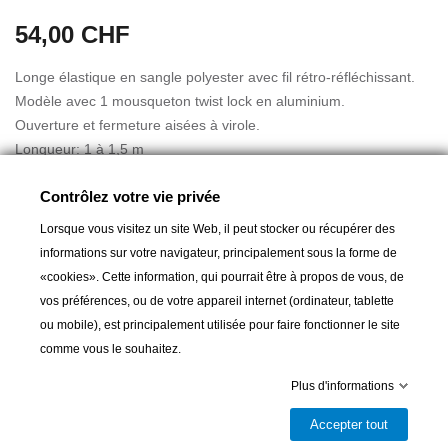
54,00 CHF
Longe élastique en sangle polyester avec fil rétro-réfléchissant.
Modèle avec 1 mousqueton twist lock en aluminium.
Ouverture et fermeture aisées à virole.
Longueur: 1 à 1,5 m
Largeur de sangle: 23 mm
Contrôlez votre vie privée
Poids: 185 g
Homologation: ISO 12401 & CE
Lorsque vous visitez un site Web, il peut stocker ou récupérer des
Lire la suite
informations sur votre navigateur, principalement sous la forme de
Sangle polyester très souple avec fil rétroréfléchissant pour un
«cookies». Cette information, qui pourrait être à propos de vous, de
repérage facile et rapide de nuit, témoin de charge.
vos préférences, ou de votre appareil internet (ordinateur, tablette
Toutes les longes Plastimo sont équipées de mousquetons à
ou mobile), est principalement utilisée pour faire fonctionner le site
fermeture automatique afin de prévenir d'une ouverture
Ajouter au panier
comme vous le souhaitez.
intempestive.
Plus d'informations
Témoin de charge : lorsque la longe est soumise à une charge

Livrable et disponible en magasin
trop importante (par exemple lors d'une chute), l'indicateur de
Accepter tout
Partager
surcharge se découd et laisse apparaître une étiquette indiquant