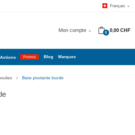
Français
expand_more
Mon compte
0,00 CHF
expand_more
0
Blog
Marques
Actions
Promos
poulies
Base pivotante lourde
de