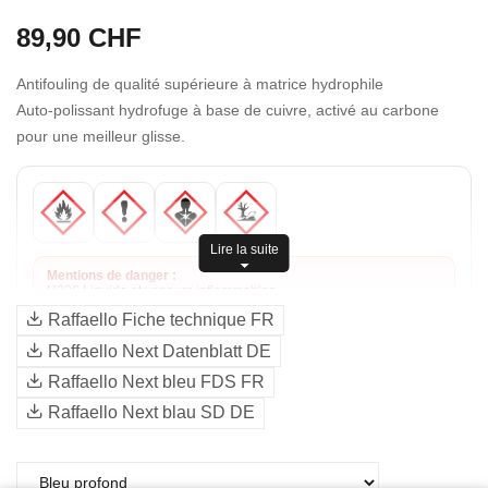
89,90 CHF
Antifouling de qualité supérieure à matrice hydrophile
Auto-polissant hydrofuge à base de cuivre, activé au carbone
pour une meilleur glisse.
Lire la suite
Mentions de danger :
H226 Liquide et vapeurs inflammables.
H315 Provoque une irritation cutanée.
Raffaello Fiche technique FR
H319 Provoque une sévère irritation des yeux.
H317 Peut provoquer une allergie cutanée.
Raffaello Next Datenblatt DE
H335 Peut irriter les voies respiratoires.
H373 Risque présumé d'effets graves pour les organes à la suite
Raffaello Next bleu FDS FR
d'expositions répétées ou d'une exposition prolongée
H410 Très toxique pour les organismes aquatiques, entraîne des
Raffaello Next blau SD DE
effets néfastes à long terme.
Mentions d'avertissement :
Attention