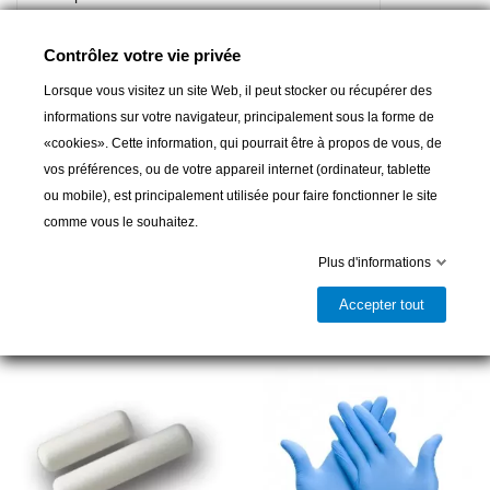
Contrôlez votre vie privée
AVANTAGES
Ajouter au panier
Lorsque vous visitez un site Web, il peut stocker ou récupérer des
- Grande fluidité de la coque
informations sur votre navigateur, principalement sous la forme de
- Amélioration de la performance dans les eaux chaudes

Livrable et disponible en magasin
«cookies». Cette information, qui pourrait être à propos de vous, de
- Nature hydrophile
vos préférences, ou de votre appareil internet (ordinateur, tablette
Partager
- Surface lisse et homogène
ou mobile), est principalement utilisée pour faire fonctionner le site
Attention ! Seule la couleur blanche est adaptée pour les
comme vous le souhaitez.
bateaux/coques en aluminium (alliages légers)
Plus d'informations
Produits complémentaires
Grace sa forte teneur en cuivre et la présence de particules de
Accepter tout
carbone pur, il garantit un excellent pouvoir antivégétatif et une
fluidité naturelle en toutes conditions d'utilisation.
Efficace en mers chaudes ou tempérées, eaux mixtes et lacs.
La solubilité contrôlée du Raffaello en fait un produit adapté aux
bateaux moteurs de vitesse moyenne et aux bateaux à voiles.
Seule la couleur blanche est adaptée aux coques en aluminium.
Il n'accumule pas d'épaisseur excessive dans le temps grâce