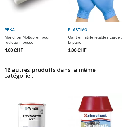
l'usure progressive pendant l'utilisation du bateau.
Utilisez les biocides avec précaution. Avant toute utilisation, lisez
l'étiquette et les informations concernant ce produit.
PEKA
PLASTIMO
SPÉCIFICATIONS TECHNIQUES
Manchon Moltopren pour
Gant en nitrile jetables Large ,
Rendement théorique 10 m2L
rouleau mousse
la paire
Temps de recouvrement 6h (20°C)
4,00 CHF
1,00 CHF
Mise à l'eau 12h (20°C)
Diluant 6470
16 autres produits dans la même
catégorie :