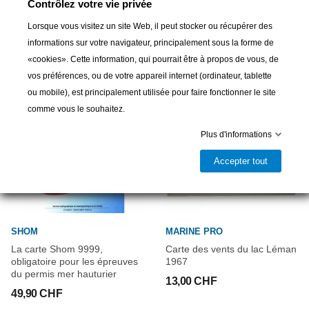
Contrôlez votre vie privée
16 autres produits dans la même
Lorsque vous visitez un site Web, il peut stocker ou récupérer des
catégorie :
informations sur votre navigateur, principalement sous la forme de
«cookies». Cette information, qui pourrait être à propos de vous, de
vos préférences, ou de votre appareil internet (ordinateur, tablette
ou mobile), est principalement utilisée pour faire fonctionner le site
comme vous le souhaitez.
Plus d'informations
Accepter tout
SHOM
MARINE PRO
La carte Shom 9999,
Carte des vents du lac Léman
obligatoire pour les épreuves
1967
du permis mer hauturier
13,00 CHF
49,90 CHF