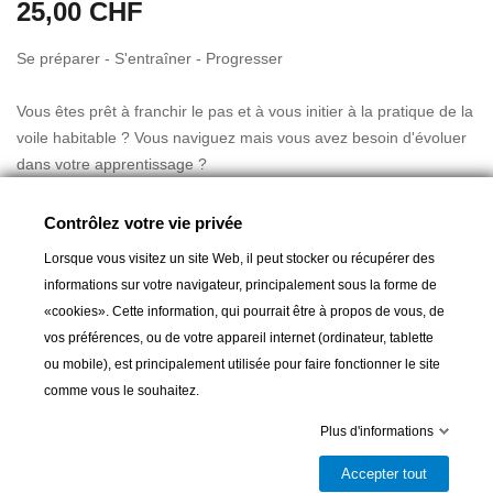
25,00 CHF
Se préparer - S'entraîner - Progresser
Vous êtes prêt à franchir le pas et à vous initier à la pratique de la
voile habitable ? Vous naviguez mais vous avez besoin d'évoluer
dans votre apprentissage ?
Voici une méthode, simple et décomplexée, organisée en trois
étapes essentielles.
Contrôlez votre vie privée
Lire la suite
Se préparer aux bons gestes pour comprendre le fonctionnement
Lorsque vous visitez un site Web, il peut stocker ou récupérer des
d'un voilier, apprendre les noeuds indispensables, prendre la
informations sur votre navigateur, principalement sous la forme de
météo, choisir son parcours et organiser sa navigation.
«cookies». Cette information, qui pourrait être à propos de vous, de
S'entraîner à faire ses premiers pas grâce aux différentes
vos préférences, ou de votre appareil internet (ordinateur, tablette
manoeuvres au moteur et à la voile, aux règles de priorité entre
Ajouter au panier
ou mobile), est principalement utilisée pour faire fonctionner le site
les bateaux et de sécurité de l'équipage.
comme vous le souhaitez.
Progresser en expérimentant les manoeuvres des spinnakers et

Livrable et disponible en magasin
du gennaker, les réglages en finesse, la navigation à l'estime
Plus d'informations
Partager
sans GPS, l'observation des effets météo, ou encore la navigation
Accepter tout
en solitaire et la régate.