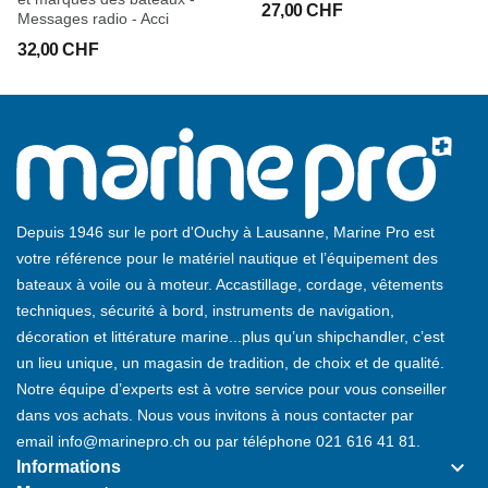
27,00 CHF
Messages radio - Acci
Pagination : 128 pages
Format : 17.5 cm X 18 cm
32,00 CHF
EAN : 9791027102914
Depuis 1946 sur le port d'Ouchy à Lausanne, Marine Pro est
votre référence pour le matériel nautique et l’équipement des
bateaux à voile ou à moteur. Accastillage, cordage, vêtements
techniques, sécurité à bord, instruments de navigation,
décoration et littérature marine...plus qu’un shipchandler, c’est
un lieu unique, un magasin de tradition, de choix et de qualité.
Notre équipe d’experts est à votre service pour vous conseiller
dans vos achats. Nous vous invitons à nous contacter par
email
info@marinepro.ch
ou par téléphone
021 616 41 81
.
keyboard_arrow_down
Informations