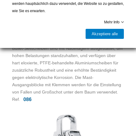
werden hauptsächlich dazu verwendet, die Website so zu gestalten,
Die reibungsarme Bullet-Riemenscheibe für die Führung
wie Sie es erwarten.
von Beulen nach hinten. Kompakt und leicht, mit schneller
Einfädelung und Freigabe unter hoher oder leichter
Mehr Info
Belastung. Eine Riemenscheibenreihe mit mehreren
Variationen, die eine Lösung für die meisten
Akzeptiere alle
Einstellhöcker bietet.
Bullet-Seilscheiben sind mit Nadellagern ausgestattet, um
hohen Belastungen standzuhalten, und verfügen über
hart eloxierte, PTFE-behandelte Aluminiumscheiben für
zusätzliche Robustheit und eine erhöhte Beständigkeit
gegen elektrolytische Korrosion. Die Mast-
Ausgangsblöcke mit Klemmen werden für die Einstellung
von Fallen und Großschot unter dem Baum verwendet.
Ref.
086