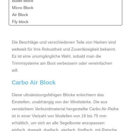
Bullet Block
Micro Block
Air Block
Fly block
Fly block 18 mm 2698
Element Riemenscheiben
Die Beschläge und verschiedenen Teile von Harken sind
Black Magic Air-Block
weltweit für ihre Robustheit und Zuverlässigkeit bekannt.
Klampen auf Kugellagern
Es ist eine unumgängliche Wahl, sobald man die
Zubehör für Klampen
Trimmsysteme am Boot verbessern oder vereinfachen
Harken Drehbare Basis mit hohem Arm
will.
Weiteres Zubehör von Harken
Leitöse einfach von Harken
Carbo Air Block
Vorfädler - Unit 0-3
Universal Scheibe
Diese ultraleistungsfähigen Blöcke erleichtern das
Materialien der Kugeln, die in Harken-Produkten
Einstellen, unabhängig von der Windstärke. Die aus
verwendet werden
verstärktem Verbundmaterial hergestellte Carbo Air-Reihe
Schwenkbasis für Blöcke
ist in einer Vielzahl von Modellen von 18 bis 75 mm
Harken Winschkurbeln aus aluminium
erhältlich, um sich an alle Segelboote anzupassen:
Harken winch-pflege-kit
einfach, doppelt, dreifach, vierfach, fünffach, mit Ratsche,