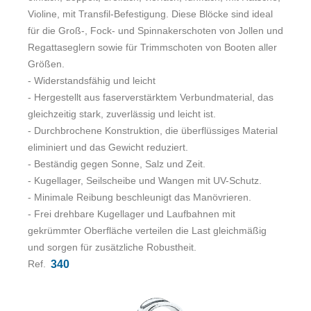
Welche Teile sollte man schmieren? Und muss man
Violine, mit Transfil-Befestigung. Diese Blöcke sind ideal
Harken-Winschen schmieren?
für die Groß-, Fock- und Spinnakerschoten von Jollen und
McLube Sailkote
Regattaseglern sowie für Trimmschoten von Booten aller
McLube OneDrop
Größen.
McLube OneDrop
- Widerstandsfähig und leicht
- Hergestellt aus faserverstärktem Verbundmaterial, das
gleichzeitig stark, zuverlässig und leicht ist.
- Durchbrochene Konstruktion, die überflüssiges Material
eliminiert und das Gewicht reduziert.
- Beständig gegen Sonne, Salz und Zeit.
- Kugellager, Seilscheibe und Wangen mit UV-Schutz.
- Minimale Reibung beschleunigt das Manövrieren.
- Frei drehbare Kugellager und Laufbahnen mit
gekrümmter Oberfläche verteilen die Last gleichmäßig
und sorgen für zusätzliche Robustheit.
Ref.
340