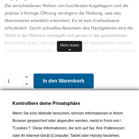
Die verschiedenen Reihen von hochfesten Kugellagern und die
präzise V-förmige Öffnung verringern die Reibung, was das
Manövrieren erheblich erleichtert. Es ist kein Kraftaufwand
erforderlich: Durch schnelles Absenken des Handgelenks wird die
Schot in der Klemme verriegelt und genau in der gewünschten
Einstellung fixiert, oder durch Anheben des Handgelenks wird sie
Mehr lesen
sofort freigegeben, selbst bei starker Belastung. Harken-Klemmen
sind die einzigen, die unter maximaler Spannung funktionieren.
Sofortiges Klemmen/Freigeben der Schot unter Last für eine
präzise Einstellung.
-Mehrere Reihen von UV-behandelten Kugellagern begrenzen die
In den Warenkorb
Reibung.
V-förmige Öffnung erleichtert das Einsetzen.

Lieferbar und im Laden erhältlich
Drei Größen, leichte, verschleißfeste Materialien.
Kontrolliere deine Privatsphäre
Teilen
Micro-, Standard- und Offshore-Version.
Wenn Sie eine Website besuchen, können Informationen in Ihrem
Cam-Matic: hart eloxiertes, PTFE-behandeltes Aluminium oder
Browser gespeichert oder abgerufen werden, meist in Form von \
hochglanzpolierter Edelstahl.
"Cookies \". Diese Informationen, die sich auf Sie, Ihre Präferenzen
-Carbo-Cam: Faserverstärktes Verbundmaterial (Carbo) mit UV-
oder Ihr Internet-Gerät (Computer, Tablet oder Handy) beziehen,