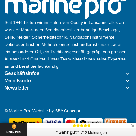
Seit 1946 bieten wir im Hafen von Ouchy in Lausanne alles an
was der Motor- oder Segelbootbesitzer benötigt: Beschläge,
Seile, Kleider, Sicherheitstechnik, Navigationsinstrumente,
Deko oder Bücher. Mehr als ein Shipchandler ist unser Laden
ein besonderer Ort, ein Traditionsgeschäft geprägt von grosser
Auswahl und Qualität. Unser Team bietet Ihnen seine Expertise
an und berät Sie fachkundig.
keyboard_arrow_down
Geschäftsinfos
keyboard_arrow_down
Mein Konto
keyboard_arrow_down
Newsletter
© Marine Pro. Website by
SBA Concept
“Sehr gut”
712 Meinungen
KING-AVIS